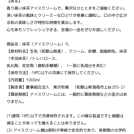
【抹茶】
香り高い抹茶アイスクリームで、贅沢なひとときをご堪能ください。
深い抹茶の風味とクリーミーな口どけが見事に調和し、口の中で広が
る和の美味しさが特別な時間を演出します。
心も体もリフレッシュできる、至福の一品をぜひお試しください。
商品名：抹茶（アイスクリーム）1L
【原材料名】生乳（和歌山県産）、クリーム、砂糖、脱脂粉乳、抹茶
（宇治抹茶）/トレハロース、
乳化剤、安定剤（増粘多糖類）、（一部に乳成分を含む）
【保存方法】-18℃以下の冷凍にて保存してください。
【内容量】1000ml
【製造者】農事組合法人 黒沢牧場 （和歌山県海南市上谷255-2）
【賞味期限】アイスクリームには、一般的に賞味期限などの表示はあ
りません。
(1)通常-18℃以下で冷凍保存されます。この様な低温ですと細菌は
減ることがあっても増えることはありません。
(2) アイスクリーム類は原料が単純で安定的であり、長期間の化学的