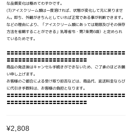
な品質変化は極めてわずかです。
(3)アイスクリーム類は一度溶ければ、状態が変化して元に戻りませ
ん。即ち、外観がきちんとしていれば正常である事が判断できます。
などの理由により、「アイスクリーム類にあっては期限及びその保存
方法を省略することができる」乳等省令・第7条第6項）と定められ
ているためです。
〓〓〓〓〓〓〓〓〓〓〓〓〓〓〓〓〓〓〓〓〓〓〓〓〓〓〓〓〓〓〓
〓〓〓〓〓〓〓〓〓〓〓〓〓〓〓〓〓〓〓〓〓
商品の発送後はキャンセル手続きができないため、ご了承のほどお願
い申し上げます。
お客様のご都合による受け取り拒否などは、商品代、返送料金ならび
に代引き手数料は、お客様の負担となります。
〓〓〓〓〓〓〓〓〓〓〓〓〓〓〓〓〓〓〓〓〓〓〓〓〓〓〓〓〓〓〓
〓〓〓〓〓〓〓〓〓〓〓〓〓〓〓〓〓〓〓〓〓
¥2,808