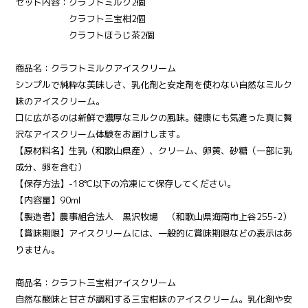
セット内容：クラフトミルク2個
クラフト三宝柑2個
クラフトほうじ茶2個
商品名：クラフトミルクアイスクリーム
シンプルで純粋な美味しさ、乳化剤と安定剤を使わない自然なミルク
味のアイスクリーム。
口に広がるのは新鮮で濃厚なミルクの風味。健康にも気遣った真に贅
沢なアイスクリーム体験をお届けします。
【原材料名】生乳（和歌山県産）、クリーム、卵黄、砂糖（一部に乳
成分、卵を含む）
【保存方法】-18℃以下の冷凍にて保存してください。
【内容量】90ml
【製造者】農事組合法人 黒沢牧場 （和歌山県海南市上谷255-2）
【賞味期限】アイスクリームには、一般的に賞味期限などの表示はあ
りません。
商品名：クラフト三宝柑アイスクリーム
自然な酸味と甘さが調和する三宝柑味のアイスクリーム。乳化剤や安