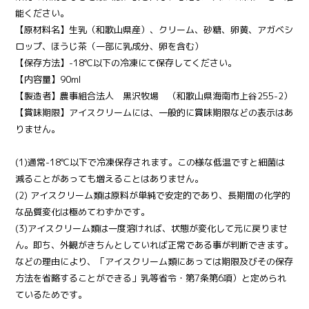
能ください。
【原材料名】生乳（和歌山県産）、クリーム、砂糖、卵黄、アガベシ
ロップ、ほうじ茶（一部に乳成分、卵を含む）
【保存方法】-18℃以下の冷凍にて保存してください。
【内容量】90ml
【製造者】農事組合法人 黒沢牧場 （和歌山県海南市上谷255-2）
【賞味期限】アイスクリームには、一般的に賞味期限などの表示はあ
りません。
(1)通常-18℃以下で冷凍保存されます。この様な低温ですと細菌は
減ることがあっても増えることはありません。
(2) アイスクリーム類は原料が単純で安定的であり、長期間の化学的
な品質変化は極めてわずかです。
(3)アイスクリーム類は一度溶ければ、状態が変化して元に戻りませ
ん。即ち、外観がきちんとしていれば正常である事が判断できます。
などの理由により、「アイスクリーム類にあっては期限及びその保存
方法を省略することができる」乳等省令・第7条第6項）と定められ
ているためです。