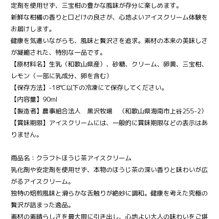
定剤を使用せず、三宝柑の豊かな風味が存分に楽しめます。
新鮮な柑橘の香りと口どけの良さが、心地よいアイスクリーム体験を
お届けします。
健康を気遣いながらも、風味と贅沢さを追求。素材の本来の美味しさ
が凝縮された、特別な一品です。
【原材料名】生乳（和歌山県産）、砂糖、クリーム、卵黄、三宝柑、
レモン（一部に乳成分、卵を含む）
【保存方法】-18℃以下の冷凍にて保存してください。
【内容量】90ml
【製造者】農事組合法人 黒沢牧場 （和歌山県海南市上谷255-2）
【賞味期限】アイスクリームには、一般的に賞味期限などの表示はあ
りません。
商品名：クラフトほうじ茶アイスクリーム
乳化剤や安定剤を使用せず、本物のほうじ茶の深い香りと味わいが広
がるアイスクリーム。
独特の焙煎風味と滑らかな舌触りが絶妙に調和。健康を考えた究極の
贅沢が詰まった逸品。
素材の素晴らしさを最大限に引き出し、心地よい大人の味わいをご堪