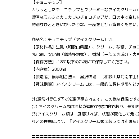
【チョコチップ】
カリッとしたチョコチップとクリーミーなアイスクリーム
濃厚なミルクとカリカリのチョコチップが、口の中で楽し
特別なひとときにぴったりな、一品をぜひご賞味ください
商品名：チョコチップ（アイスクリーム）2L
【原材料名】生乳（和歌山県産）、クリーム、砂糖、チョ
乳化剤、安定剤（増粘多糖類）、香料（一部に乳成分・大
【保存方法】-18℃以下の冷凍にて保存してください。
【内容量】2000ml
【製造者】農事組合法人 黒沢牧場 （和歌山県海南市上谷2
【賞味期限】アイスクリームには、一般的に賞味期限など
(1)通常-18℃以下で冷凍保存されます。この様な低温で
(2) アイスクリーム類は原料が単純で安定的であり、長
(3)アイスクリーム類は一度溶ければ、状態が変化して元
などの理由により、「アイスクリーム類にあっては期限及
〓〓〓〓〓〓〓〓〓〓〓〓〓〓〓〓〓〓〓〓〓〓〓〓〓〓