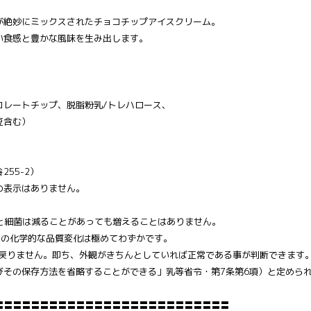
が絶妙にミックスされたチョコチップアイスクリーム。
い食感と豊かな風味を生み出します。
。
コレートチップ、脱脂粉乳/トレハロース、
豆含む）
55-2）
の表示はありません。
すと細菌は減ることがあっても増えることはありません。
期間の化学的な品質変化は極めてわずかです。
に戻りません。即ち、外観がきちんとしていれば正常である事が判断できます
びその保存方法を省略することができる」乳等省令・第7条第6項）と定めら
〓〓〓〓〓〓〓〓〓〓〓〓〓〓〓〓〓〓〓〓〓〓〓〓〓〓