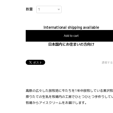
数量
International shipping available
Add to cart
日本国内にお住まいの方向け
通報する
高原の広々した放牧地に牛たちを1年中放牧している黒沢
搾りたての生乳を牧場内の工房でひとつひとつ手作りして
牧場からアイスクリームをお届けします。