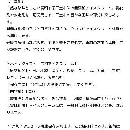
【三宝柑】
自然な酸味と甘さが調和する三宝柑味の無添加アイスクリーム。乳化
剤や安定剤を一切使用せず、三宝柑の豊かな風味が存分に楽しめま
す。
新鮮な柑橘の香りと口どけの良さが、心地よいアイスクリーム体験を
お届けします。
健康を気遣いながらも、風味と贅沢さを追求。素材の本来の美味しさ
が凝縮された、特別な一品です。
商品名：クラフト三宝柑アイスクリーム1L
【原材料名】生乳（和歌山県産）、砂糖、クリーム、卵黄、三宝柑、
レモン（一部に乳成分、卵を含む）
【保存方法】-18℃以下の冷凍にて保存してください。
【内容量】1000ml
【製造者】農事組合法人 黒沢牧場 （和歌山県海南市上谷255-2）
【賞味期限】アイスクリームには、一般的に賞味期限などの表示はあ
りません。
(1)通常-18℃以下で冷凍保存されます。この様な低温ですと細菌は