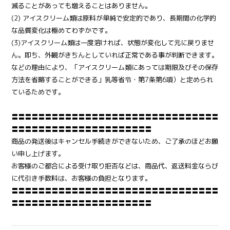
減ることがあっても増えることはありません。
(2) アイスクリーム類は原料が単純で安定的であり、長期間の化学的
な品質変化は極めてわずかです。
(3)アイスクリーム類は一度溶ければ、状態が変化して元に戻りませ
ん。即ち、外観がきちんとしていれば正常である事が判断できます。
などの理由により、「アイスクリーム類にあっては期限及びその保存
方法を省略することができる」乳等省令・第7条第6項）と定められ
ているためです。
〓〓〓〓〓〓〓〓〓〓〓〓〓〓〓〓〓〓〓〓〓〓〓〓〓〓〓〓〓〓〓
〓〓〓〓〓〓〓〓〓〓〓〓〓〓〓〓〓〓〓〓〓
商品の発送後はキャンセル手続きができないため、ご了承のほどお願
い申し上げます。
お客様のご都合による受け取り拒否などは、商品代、返送料金ならび
に代引き手数料は、お客様の負担となります。
〓〓〓〓〓〓〓〓〓〓〓〓〓〓〓〓〓〓〓〓〓〓〓〓〓〓〓〓〓〓〓
〓〓〓〓〓〓〓〓〓〓〓〓〓〓〓〓〓〓〓〓〓