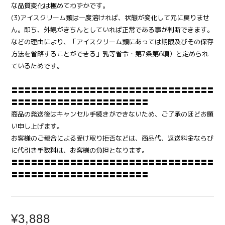
な品質変化は極めてわずかです。
(3)アイスクリーム類は一度溶ければ、状態が変化して元に戻りませ
ん。即ち、外観がきちんとしていれば正常である事が判断できます。
などの理由により、「アイスクリーム類にあっては期限及びその保存
方法を省略することができる」乳等省令・第7条第6項）と定められ
ているためです。
〓〓〓〓〓〓〓〓〓〓〓〓〓〓〓〓〓〓〓〓〓〓〓〓〓〓〓〓〓〓〓
〓〓〓〓〓〓〓〓〓〓〓〓〓〓〓〓〓〓〓〓〓
商品の発送後はキャンセル手続きができないため、ご了承のほどお願
い申し上げます。
お客様のご都合による受け取り拒否などは、商品代、返送料金ならび
に代引き手数料は、お客様の負担となります。
〓〓〓〓〓〓〓〓〓〓〓〓〓〓〓〓〓〓〓〓〓〓〓〓〓〓〓〓〓〓〓
〓〓〓〓〓〓〓〓〓〓〓〓〓〓〓〓〓〓〓〓〓
¥3,888