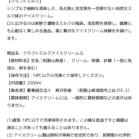
【クラフトミルク】
シンプルで純粋な美味しさ、乳化剤と安定剤を一切使わない自然なミ
ルク味のアイスクリーム。
口に広がるのは新鮮で濃厚なミルクの風味。添加物を排除し、健康に
も心配なく楽しめる逸品。真に贅沢なアイスクリーム体験をお届けし
ます。
商品名：クラフトミルクアイスクリーム2L
【原材料名】生乳（和歌山県産）、クリーム、卵黄、砂糖（一部に乳
成分、卵を含む）
【保存方法】-18℃以下の冷凍にて保存してください。
【内容量】2000ml
【製造者】農事組合法人 黒沢牧場 （和歌山県海南市上谷255-2）
【賞味期限】アイスクリームには、一般的に賞味期限などの表示はあ
りません。
(1)通常-18℃以下で冷凍保存されます。この様な低温ですと細菌は
減ることがあっても増えることはありません。
(2) アイスクリーム類は原料が単純で安定的であり、長期間の化学的