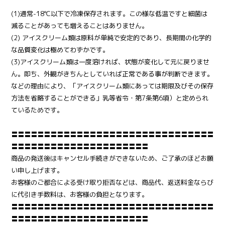
(1)通常-18℃以下で冷凍保存されます。この様な低温ですと細菌は
減ることがあっても増えることはありません。
(2) アイスクリーム類は原料が単純で安定的であり、長期間の化学的
な品質変化は極めてわずかです。
(3)アイスクリーム類は一度溶ければ、状態が変化して元に戻りませ
ん。即ち、外観がきちんとしていれば正常である事が判断できます。
などの理由により、「アイスクリーム類にあっては期限及びその保存
方法を省略することができる」乳等省令・第7条第6項）と定められ
ているためです。
〓〓〓〓〓〓〓〓〓〓〓〓〓〓〓〓〓〓〓〓〓〓〓〓〓〓〓〓〓〓〓
〓〓〓〓〓〓〓〓〓〓〓〓〓〓〓〓〓〓〓〓〓
商品の発送後はキャンセル手続きができないため、ご了承のほどお願
い申し上げます。
お客様のご都合による受け取り拒否などは、商品代、返送料金ならび
に代引き手数料は、お客様の負担となります。
〓〓〓〓〓〓〓〓〓〓〓〓〓〓〓〓〓〓〓〓〓〓〓〓〓〓〓〓〓〓〓
〓〓〓〓〓〓〓〓〓〓〓〓〓〓〓〓〓〓〓〓〓