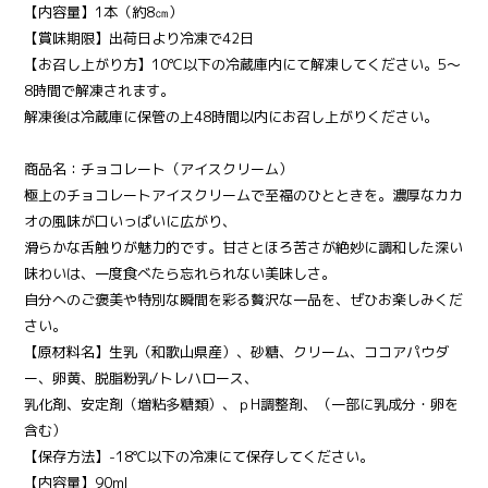
【内容量】1本（約8㎝）
【賞味期限】出荷日より冷凍で42日
【お召し上がり方】10℃以下の冷蔵庫内にて解凍してください。5～
8時間で解凍されます。
解凍後は冷蔵庫に保管の上48時間以内にお召し上がりください。
商品名：チョコレート（アイスクリーム）
極上のチョコレートアイスクリームで至福のひとときを。濃厚なカカ
オの風味が口いっぱいに広がり、
滑らかな舌触りが魅力的です。甘さとほろ苦さが絶妙に調和した深い
味わいは、一度食べたら忘れられない美味しさ。
自分へのご褒美や特別な瞬間を彩る贅沢な一品を、ぜひお楽しみくだ
さい。
【原材料名】生乳（和歌山県産）、砂糖、クリーム、ココアパウダ
ー、卵黄、脱脂粉乳/トレハロース、
乳化剤、安定剤（増粘多糖類）、ｐH調整剤、（一部に乳成分・卵を
含む）
【保存方法】-18℃以下の冷凍にて保存してください。
【内容量】90ml